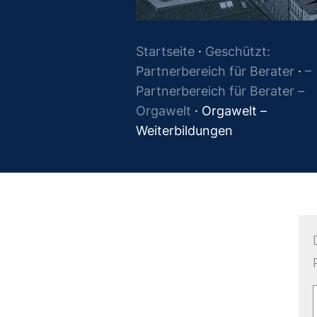
Startseite
·
Geschützt:
Partnerbereich für Berater
·
–
Partnerbereich für Berater –
Orgawelt
·
Orgawelt –
Weiterbildungen