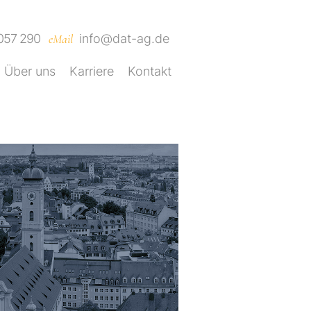
 057 290
e
M
ail
info@dat-ag.de
Über uns
Karriere
Kontakt