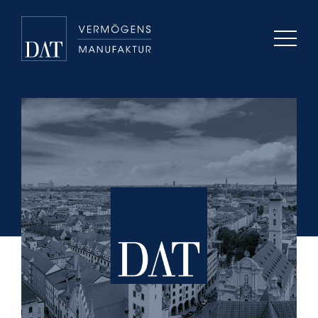
Beratung & Lösungen
Über uns
Karriere
Kontakt
+49 (0)89 / 96 057 290
info@dat-ag.de
T
M