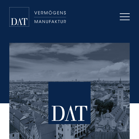
Beratung & Lösungen
Über uns
Karriere
Kontakt
+49 (0)89 / 96 057 290
info@dat-ag.de
T
M