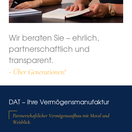
Wir entwickeln ein
Wir beraten Sie – ehrlich,
Für uns gehören Sicherheit
Finanzkonzept, das zu Ihnen
partnerschaftlich und
und Rendite untrennbar
und Ihren Zielen passt
transparent.
zusammen
- in jeder Lebensphase
- Über Generationen!
- auch im Zinstief!
DAT – Ihre Vermögensmanufaktur
Partnerschaftlicher Vermögensaufbau mit Moral und
Weitblick.