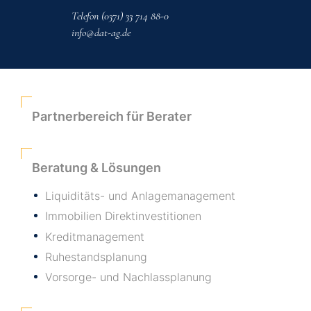
Telefon
Telefon
Telefon
Telefon
(089) 9605729-0
(0371) 33 714 88-0
(089) 9605729-0
(0351) 49719-0
info@dat-ag.de
info@dat-ag.de
info@dat-ag.de
info@dat-ag.de
Partnerbereich für Berater
Beratung & Lösungen
Liquiditäts- und Anlagemanagement
Immobilien Direktinvestitionen
Kreditmanagement
Ruhestandsplanung
Vorsorge- und Nachlassplanung